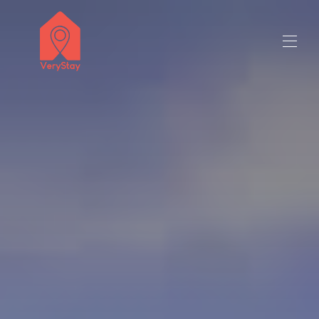
títol del venedor 50 milions de caràcters
Totes les propietats
▾
Contacta amb nosaltres