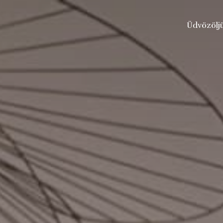
Üdvözölj