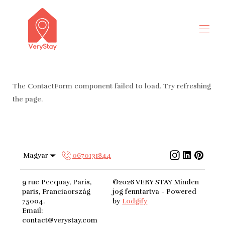
Üdvözöljük
Minden tulajdonság
▾
The ContactForm component failed to load. Try refreshing
Lépjen kapcsolatba velünk
the page.
Magyar
0670131844
9 rue Pecquay, Paris,
©
2026
VERY STAY
Minden
paris, Franciaország
jog fenntartva
- Powered
75004
.
by
Lodgify
Email
:
contact@verystay.com