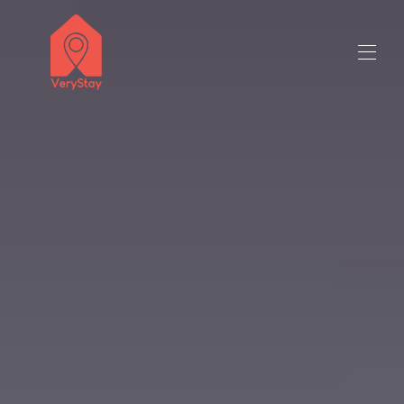
Üdvözöljük
Minden tulajdonság
▾
Lépjen kapcsolatba velünk