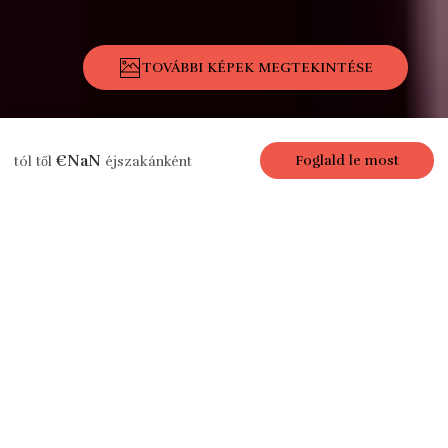
TOVÁBBI KÉPEK MEGTEKINTÉSE
Leírás
Képek
Felszereltség
Elhelyezkedés
Árak
Elérhetős
€NaN
Foglald le most
tól től
éjszakánként
Lakás
Paris Lyrique, 3
sz / 2 fürd., 8 fő,
130 m²