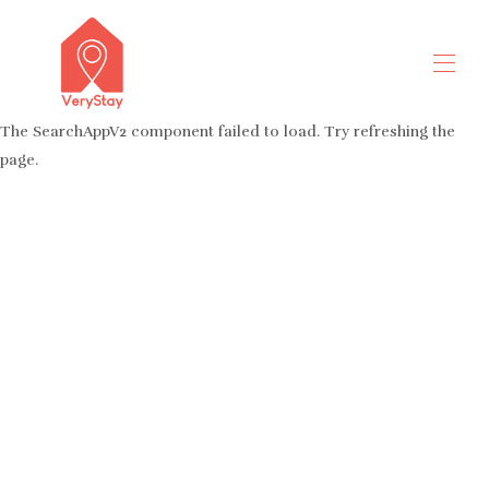
The SearchAppV2 component failed to load. Try refreshing the
page.
Üdvözöljük
Minden tulajdonság
▾
Lépjen kapcsolatba velünk