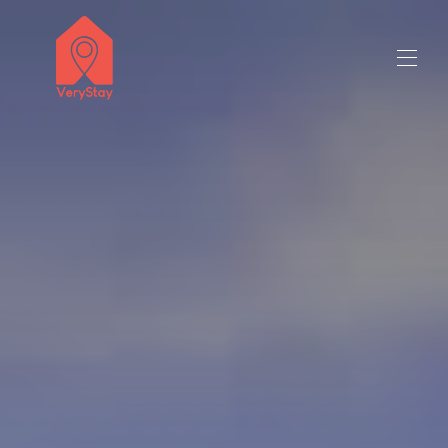
naziv prodavatelja 50 milijuna znakova
Sva svojstva
▾
Kontaktirajte nas