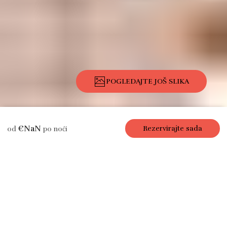
POGLEDAJTE JOŠ SLIKA
Opis
Slike
Sadržaji
Mjesto
Cijene
Kalendar
Recenzije
€NaN
Rezervirajte sada
od
po noći
Apartman
Paris Live, 1 sb / 1
kp, 4 os., 40 m²