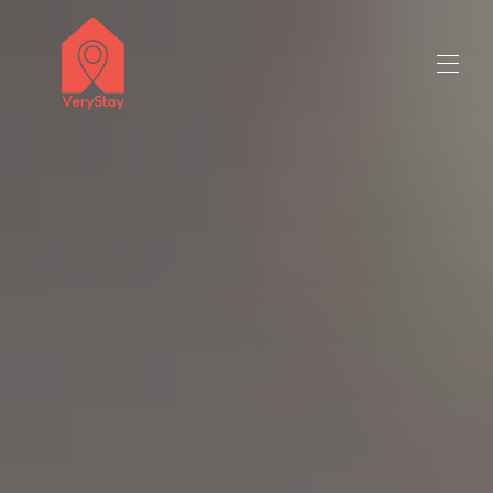
naziv prodavatelja 50 milijuna znakova
Sva svojstva
▾
Kontaktirajte nas