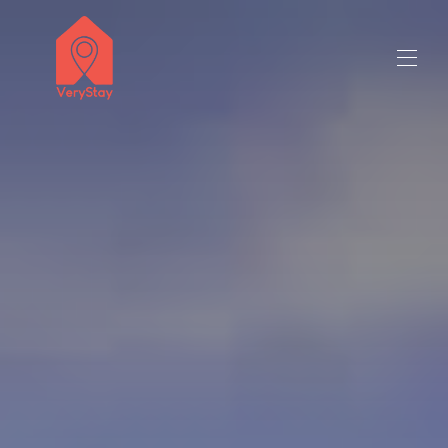
заглавие на продавача 50 милиона знака
Всички имоти
▾
Свържете се с нас