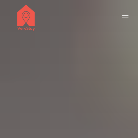
заглавие на продавача 50 милиона знака
Всички имоти
▾
Свържете се с нас