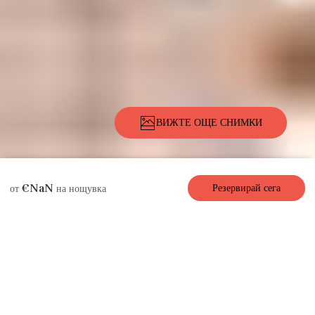
ВИЖТЕ ОЩЕ СНИМКИ
Описание
Снимки
Удобства
Местоположение
Цени
Налично
€NaN
Резервирай сега
от
на нощувка
Апартамент под наем
Paris Live, 1 сп / 1