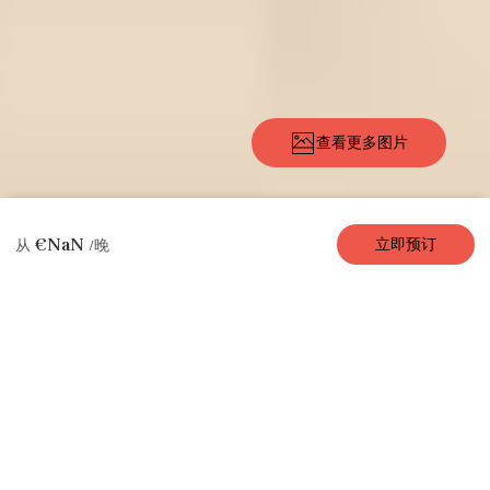
查看更多图片
描述
图片
设施
地点
费率
可用性
评论
€NaN
立即预订
从
/晚
公寓/ 可租公寓
Sweet Paris，1 卧
/ 1 卫，4 人，40