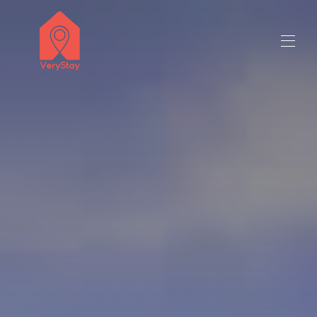
tiêu đề người bán 50 triệu ký tự
Tất cả các tài sản
▾
Liên hệ với chúng tôi