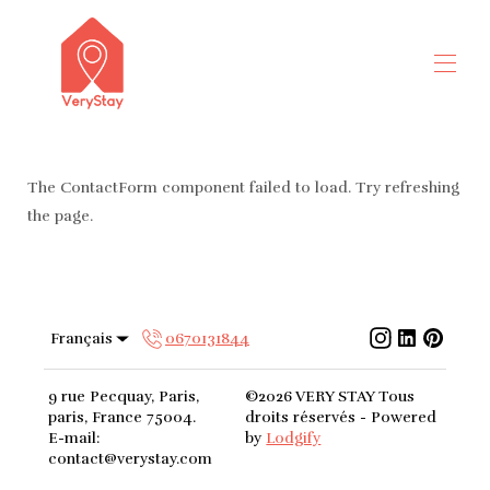
Accueil
Logement
▾
The ContactForm component failed to load. Try refreshing
Contactez-nous
the page.
Français
0670131844
9 rue Pecquay, Paris,
©
2026
VERY STAY
Tous
paris, France 75004
.
droits réservés
- Powered
E-mail
:
by
Lodgify
contact@verystay.com