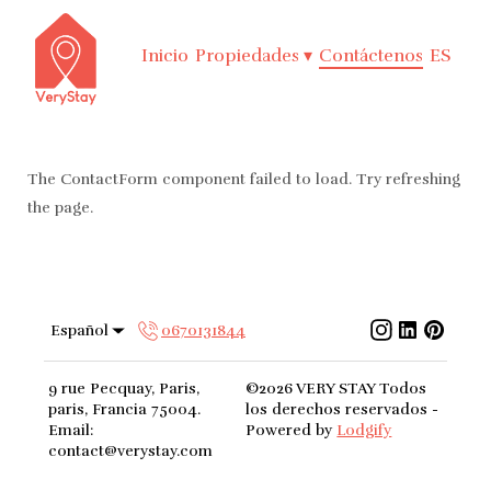
Inicio
Propiedades
▾
Contáctenos
ES
The ContactForm component failed to load. Try refreshing
the page.
Español
0670131844
9 rue Pecquay, Paris,
©
2026
VERY STAY
Todos
paris, Francia 75004
.
los derechos reservados
-
Email
:
Powered by
Lodgify
contact@verystay.com