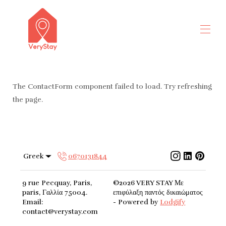
καλως ΗΡΘΑΤΕ
Όλα τα ακίνητα
▾
The ContactForm component failed to load. Try refreshing
Επικοινωνήστε μαζί μας
the page.
Greek
0670131844
9 rue Pecquay, Paris,
©
2026
VERY STAY
Με
paris, Γαλλία 75004
.
επιφύλαξη παντός δικαιώματος
Email
:
- Powered by
Lodgify
contact@verystay.com