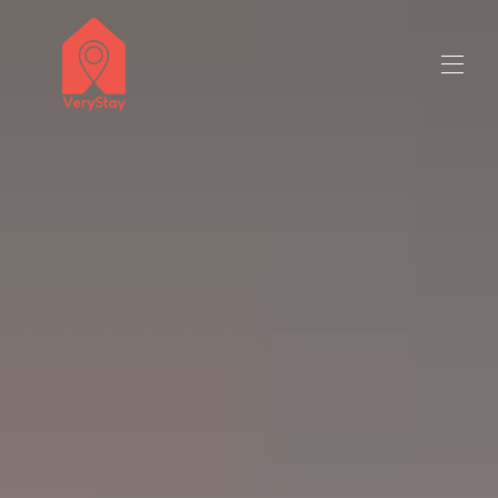
títol del venedor 50 milions de caràcters
Totes les propietats
▾
Contacta amb nosaltres