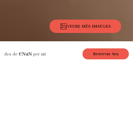
VEURE MÉS IMATGES
Descripció
Imatges
Serveis
Ubicació
Tarifes
Disponibilita
€NaN
Reservar Ara
des de
per nit
Apartament de vacances
Gaîté Paris, 5 hb /
3 b, 10 pers., 170
m²