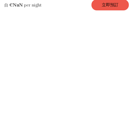
描
圖
設
位
費
是否有空
評
€NaN
立即預訂
自
per night
述
片
施
置
率
房
論
公寓/共有公寓租住
Paris Live，1 臥 /
1 衛，4 人，40 平
方公尺
4 位客人
1 臥室
2 床
1 浴室
🎉巴黎市中心的一個小天堂
VERY STAY
榮幸推出
PARIS LIVE
公寓，這套 40 平方米的公寓