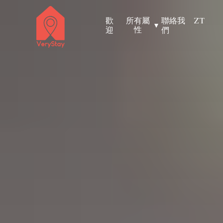
歡
所有屬
聯絡我
ZT
▾
性
迎
們