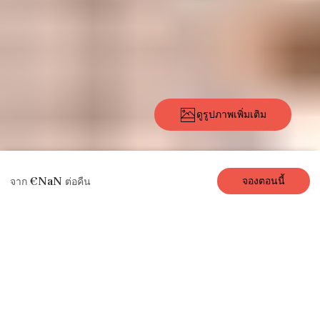
ดูรูปภาพเพิ่มเติม
คำ
รูปภาพ
สิ่ง
ตำแหน่งที่ตั้ง
ราคา
การ
รีวิว
€NaN
จองตอนนี้
จาก
ต่อคืน
อธิบาย
อำนวย
ว่าง
ความ
สะดวก
อพาร์ทเมนท์ / คอนโดให้เช่า
Paris Live, 1 ห / 1
น, 4 คน, 40 ตร.ม.