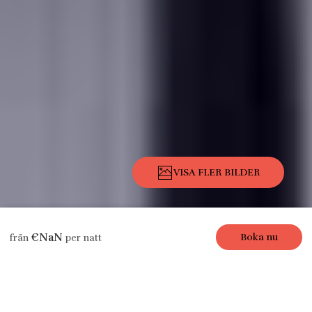
VISA FLER BILDER
Beskrivning
Bilder
Bekvämligheter
Läge
Priser
Tillgänglig
€NaN
Boka nu
från
per natt
Semesterlägenhet