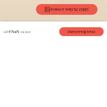
ZOBACZ WIĘCEJ ZDJĘĆ
Opis
Zdjęcia
Wyposażenie
Lokalizacja
Stawki
Dostępność
€NaN
Zarezerwuj teraz
od
za noc
Apartament / Wynajem mieszkania
Sweet Paris, 1 syp
/ 1 łaz, 4 os., 40
m²