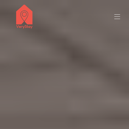
tytuł sprzedawcy 50 mln znaków
Wszystkie nieruchomości
▾
Skontaktuj się z nami