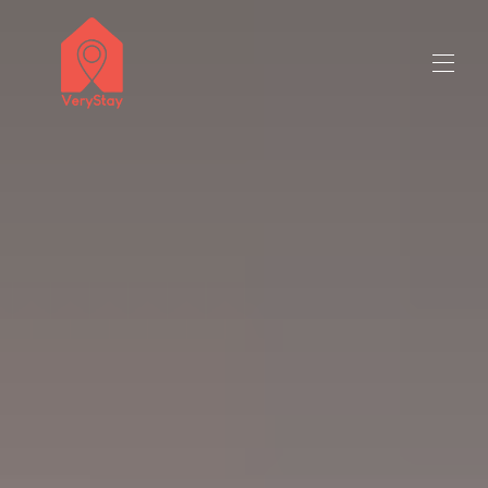
selgertittel 50 millioner tegn
Alle eiendommer
▾
Kontakt oss