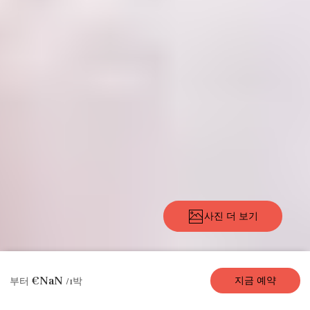
사진 더 보기
설
사
편의 시
위
요
가용
리
€NaN
지금 예약
부터
/1박
명
진
설
치
금
성
뷰