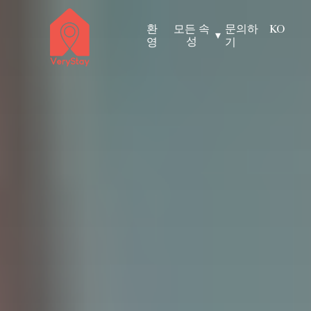
환
모든 속
문의하
KO
▾
성
영
기