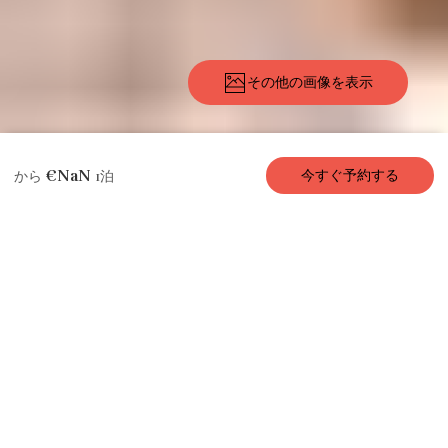
その他の画像を表示
説
写
施
所在
評
予約状
レビュ
€NaN
今すぐ予約する
から
1泊
明
真
設
地
価
況
ー
アパートメント / コンドミニアム
Paris Live、1寝 / 1
浴、4名、40㎡