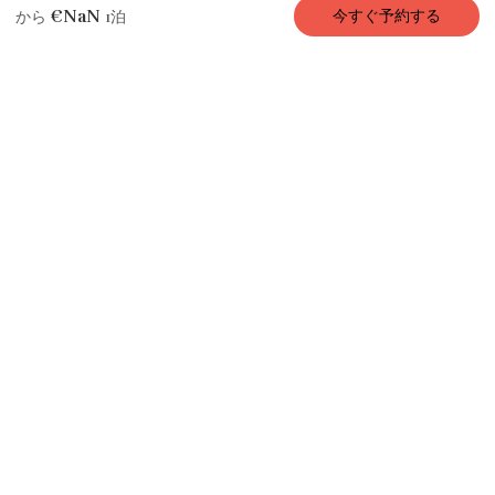
説
写
施
所在
評
予約状
レビュ
€NaN
今すぐ予約する
から
1泊
明
真
設
地
価
況
ー
アパートメント / コンドミニアム
Gaîté Paris、5寝 /
3浴、10名、170㎡
12人のゲスト
5 ベッドルーム
7 ベッド
3 バスルーム
🎉
マレ地区の中心でパリのエレガンスを
VERY STAYは
、隣接する
PARIS LYRIQUE
と独立した
SWEET
PARIS
を融合させた、170㎡のアパートメント
「GAITÉ