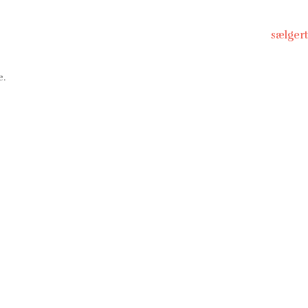
sælgert
e.