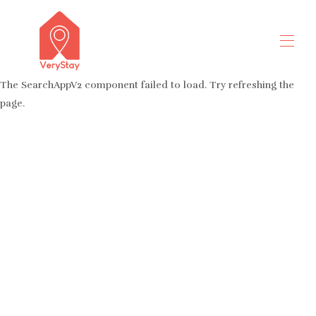
The SearchAppV2 component failed to load. Try refreshing the
page.
sælgertitel 50 millioner tegn
Alle ejendomme
▾
Kontakt os