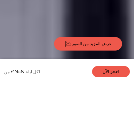
عرض المزيد من الصور
المراجعات
التوافر
الأسعار
الموقع
وسائل
الصور
الوصف
€NaN
احجز الآن
لكل ليلة
من
الراحة
إيجار شقة
سفاريزيمو، 6 غ / 4
ح، 14 شخ، 220 م²